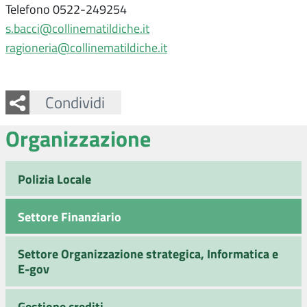
Telefono 0522-249254
s.bacci@collinematildiche.it
ragioneria@collinematildiche.it
Facebook
Twitter
Whatsapp
Condividi
Organizzazione
Polizia Locale
Settore Finanziario
Settore Organizzazione strategica, Informatica e
E-gov
Gestione crediti