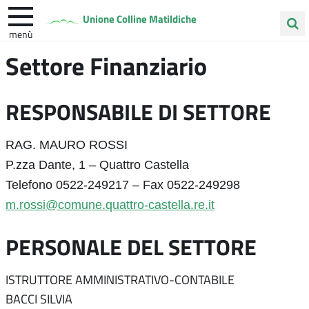
Unione Colline Matildiche
menù
Cerca
Settore Finanziario
Albinea
Quattro Castella
Vezzano sul Crostolo
nel
sito
RESPONSABILE DI SETTORE
RAG. MAURO ROSSI
P.zza Dante, 1 – Quattro Castella
Telefono 0522-249217 – Fax 0522-249298
m.rossi@comune.quattro-castella.re.it
PERSONALE DEL SETTORE
ISTRUTTORE AMMINISTRATIVO-CONTABILE
BACCI SILVIA