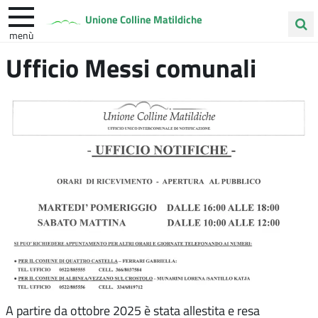
Unione Colline Matildiche
menù
Cerca
Ufficio Messi comunali
Albinea
Quattro Castella
Vezzano sul Crostolo
nel
sito
A partire da ottobre 2025 è stata allestita e resa