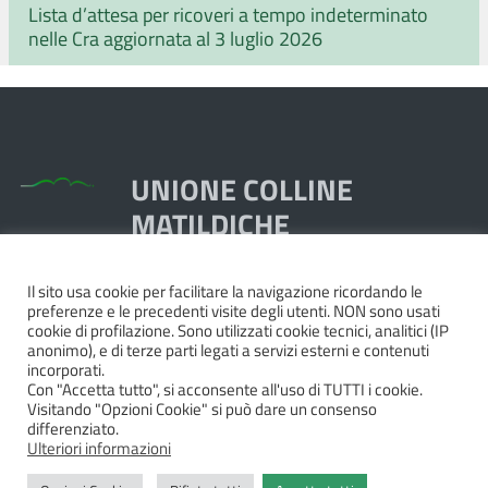
Lista d’attesa per ricoveri a tempo indeterminato
nelle Cra aggiornata al 3 luglio 2026
UNIONE COLLINE
MATILDICHE
Il sito usa cookie per facilitare la navigazione ricordando le
Piazza Dante, 1,
preferenze e le precedenti visite degli utenti. NON sono usati
42020 Quattro Castella RE
cookie di profilazione. Sono utilizzati cookie tecnici, analitici (IP
anonimo), e di terze parti legati a servizi esterni e contenuti
Tel. 0522.249211 - Fax 0522.249298
incorporati.
Pec:
unione@pec.collinematildiche.it
Con "Accetta tutto", si acconsente all'uso di TUTTI i cookie.
Visitando "Opzioni Cookie" si può dare un consenso
P.IVA/cod.fisc. 02358290357
differenziato.
Ulteriori informazioni