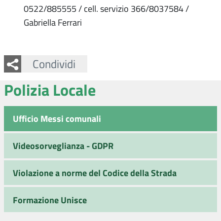
0522/885555 / cell. servizio 366/8037584 /
Gabriella Ferrari
Facebook
Twitter
Whatsapp
Condividi
Polizia Locale
Ufficio Messi comunali
Videosorveglianza - GDPR
Violazione a norme del Codice della Strada
Formazione Unisce