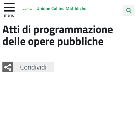
Unione Colline Matildiche
menù
Cerca
Atti di programmazione
Albinea
Quattro Castella
Vezzano sul Crostolo
nel
delle opere pubbliche
sito
Facebook
Twitter
Whatsapp
Condividi