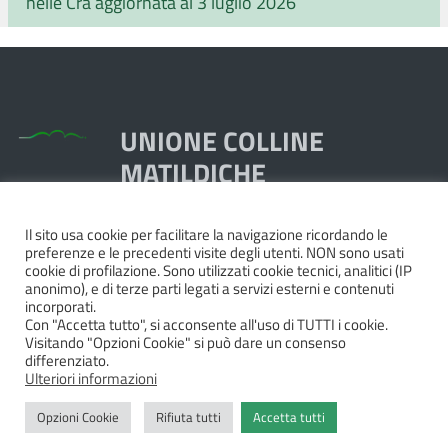
nelle Cra aggiornata al 3 luglio 2026
UNIONE COLLINE
MATILDICHE
Il sito usa cookie per facilitare la navigazione ricordando le
Piazza Dante, 1,
preferenze e le precedenti visite degli utenti. NON sono usati
42020 Quattro Castella RE
cookie di profilazione. Sono utilizzati cookie tecnici, analitici (IP
anonimo), e di terze parti legati a servizi esterni e contenuti
Tel. 0522.249211 - Fax 0522.249298
incorporati.
Pec:
unione@pec.collinematildiche.it
Con "Accetta tutto", si acconsente all'uso di TUTTI i cookie.
Visitando "Opzioni Cookie" si può dare un consenso
P.IVA/cod.fisc. 02358290357
differenziato.
Ulteriori informazioni
Opzioni Cookie
Rifiuta tutti
Accetta tutti
Privacy
|
Dichiarazione di accessibilità e feedback