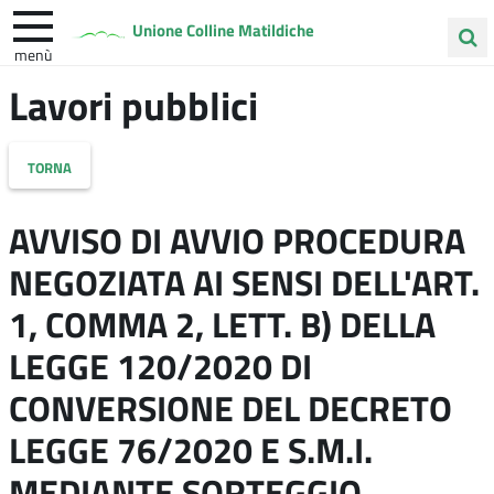
Unione Colline Matildiche
menù
Cerca
Lavori pubblici
Albinea
Quattro Castella
Vezzano sul Crostolo
nel
sito
torna
AVVISO DI AVVIO PROCEDURA
NEGOZIATA AI SENSI DELL'ART.
1, COMMA 2, LETT. B) DELLA
LEGGE 120/2020 DI
CONVERSIONE DEL DECRETO
LEGGE 76/2020 E S.M.I.
MEDIANTE SORTEGGIO