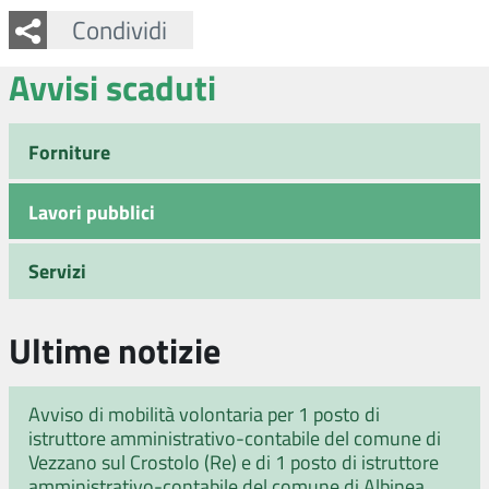
Facebook
Twitter
Whatsapp
Condividi
Avvisi scaduti
Forniture
Lavori pubblici
Servizi
Ultime notizie
Avviso di mobilità volontaria per 1 posto di
istruttore amministrativo-contabile del comune di
Vezzano sul Crostolo (Re) e di 1 posto di istruttore
amministrativo-contabile del comune di Albinea