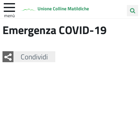
Unione Colline Matildiche
menù
Cerca
Emergenza COVID-19
Albinea
Quattro Castella
Vezzano sul Crostolo
nel
sito
Facebook
Twitter
Whatsapp
Condividi